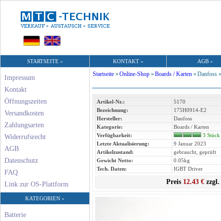
STARTSEITE »
KONTAKT »
AGB »
Startseite
»
Online-Shop
»
Boards / Karten
»
Danfoss 
Impressum
Kontakt
Öffnungszeiten
Artikel-Nr.:
5170
Bezeichnung:
175H0914-E2
Versandkosten
Hersteller:
Danfoss
Zahlungsarten
Kategorie:
Boards / Karten
Verfügbarkeit:
3 Stück
Widerrufsrecht
Letzte Aktualisierung:
9 Januar 2023
AGB
Artikelzustand:
gebraucht, geprüft
Datenschutz
Gewicht Netto:
0.05kg
Tech. Daten:
IGBT Driver
FAQ
Preis
12.43 €
zzgl.
Link zur OS-Plattform
KATEGORIEN »
Batterie