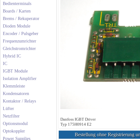
Bedienterminals
Boards / Karten
Brems / Rekuperator
Dioden Module
Encoder / Pulsgeber
Frequenzumrichter
Gleichstromrichter
Hybrid IC
IC
IGBT Module
Isolation Amplifier
Klemmleiste
Kondensatoren
Kontaktor / Relays
Lüfter
Netzfilter
Danfoss IGBT Driver
Optionsmodul
Typ 175H0914 E2
Optokoppler
Bestellung ohne Registrierung un
Power Supplies