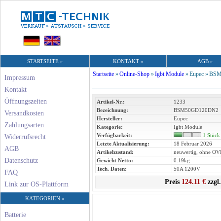
STARTSEITE »
KONTAKT »
AGB »
Startseite
»
Online-Shop
»
Igbt Module
»
Eupec »
BSM
Impressum
Kontakt
Öffnungszeiten
Artikel-Nr.:
1233
Bezeichnung:
BSM50GD120DN2
Versandkosten
Hersteller:
Eupec
Zahlungsarten
Kategorie:
Igbt Module
Verfügbarkeit:
1 Stück
Widerrufsrecht
Letzte Aktualisierung:
18 Februar 2026
AGB
Artikelzustand:
neuwertig, ohne OV
Datenschutz
Gewicht Netto:
0.19kg
Tech. Daten:
50A 1200V
FAQ
Preis
124.11 €
zzgl
Link zur OS-Plattform
KATEGORIEN »
Batterie