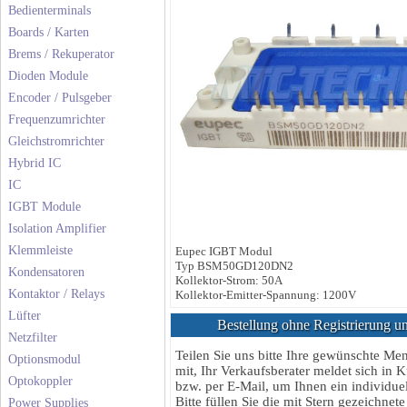
Bedienterminals
Boards / Karten
Brems / Rekuperator
Dioden Module
Encoder / Pulsgeber
Frequenzumrichter
Gleichstromrichter
Hybrid IC
IC
IGBT Module
Isolation Amplifier
Klemmleiste
Eupec IGBT Modul
Typ BSM50GD120DN2
Kondensatoren
Kollektor-Strom: 50A
Kontaktor / Relays
Kollektor-Emitter-Spannung: 1200V
Lüfter
Bestellung ohne Registrierung un
Netzfilter
Teilen Sie uns bitte Ihre gewünschte M
Optionsmodul
mit, Ihr Verkaufsberater meldet sich in K
Optokoppler
bzw. per E-Mail, um Ihnen ein individuel
Bitte füllen Sie die mit Stern gezeichnete
Power Supplies