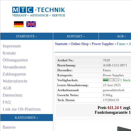
STARTSEITE »
KONTAKT »
AGB »
Startseite
»
Online-Shop
»
Power Supplies
»
Fanuc »
A
Impressum
Kontakt
Öffnungszeiten
Artikel-Nr.:
7028
Bezeichnung:
A16B-1212-0871
Versandkosten
Hersteller:
Fanuc
Zahlungsarten
Kategorie:
Power Supplies
Verfügbarkeit:
1 Stück
Widerrufsrecht
Letzte Aktualisierung:
23 Juni 2025
AGB
Artikelzustand:
generalüberholt
Datenschutz
Gewicht Netto:
0.96kg
Tech. Daten:
17C904119
FAQ
Preis
611.24 €
zzgl
Link zur OS-Plattform
Funktionsgarantie 
KATEGORIEN »
Batterie