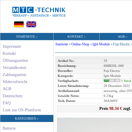
STARTSEITE »
KONTAKT »
AGB »
Startseite
»
Online-Shop
»
Igbt Module
»
Fuji Electric 
Impressum
Kontakt
Öffnungszeiten
Artikel-Nr.:
33
Bezeichnung:
6MBI30L-060
Versandkosten
Hersteller:
Fuji Electric
Zahlungsarten
Kategorie:
Igbt Module
Verfügbarkeit:
1 Stück
Widerrufsrecht
Letzte Aktualisierung:
26 Dezember 2022
AGB
Artikelzustand:
neuwertig, ohne OV
Datenschutz
Gewicht Netto:
0.23kg
Tech. Daten:
30A 600V
FAQ
Preis
98.34 €
zzgl.
Link zur OS-Plattform
KATEGORIEN »
Batterie