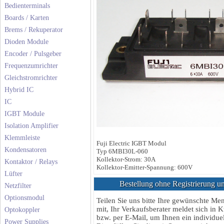
Bedienterminals
Boards / Karten
Brems / Rekuperator
Dioden Module
Encoder / Pulsgeber
Frequenzumrichter
Gleichstromrichter
Hybrid IC
IC
IGBT Module
Isolation Amplifier
Klemmleiste
Fuji Electric IGBT Modul
Kondensatoren
Typ 6MBI30L-060
Kollektor-Strom: 30A
Kontaktor / Relays
Kollektor-Emitter-Spannung: 600V
Lüfter
Bestellung ohne Registrierung un
Netzfilter
Optionsmodul
Teilen Sie uns bitte Ihre gewünschte M
mit, Ihr Verkaufsberater meldet sich in K
Optokoppler
bzw. per E-Mail, um Ihnen ein individuel
Power Supplies