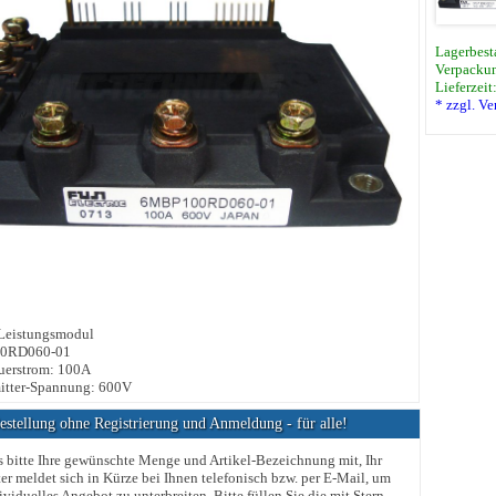
Lagerbest
Verpackun
Lieferzeit
* zzgl. V
 Leistungsmodul
0RD060-01
uerstrom: 100A
itter-Spannung: 600V
stellung ohne Registrierung und Anmeldung - für alle!
s bitte Ihre gewünschte Menge und Artikel-Bezeichnung mit, Ihr
er meldet sich in Kürze bei Ihnen telefonisch bzw. per E-Mail, um
ividuelles Angebot zu unterbreiten. Bitte füllen Sie die mit Stern