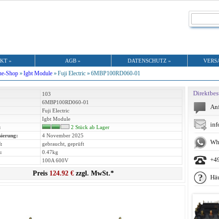
KT »
AGB »
DATENSCHUTZ »
VERS
ne-Shop
»
Igbt Module
»
Fuji Electric »
6MBP100RD060-01
Direktbes
103
6MBP100RD060-01
Anf
Fuji Electric
Igbt Module
inf
:
2 Stück ab Lager
sierung:
4 November 2025
Wh
:
gebraucht, geprüft
:
0.47kg
+4
100A 600V
Preis
124.92 €
zzgl. MwSt.*
Häu