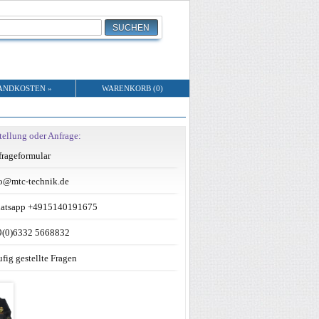
ANDKOSTEN »
WARENKORB (0)
tellung oder Anfrage:
rageformular
o@mtc-technik.de
atsapp +4915140191675
9(0)6332 5668832
fig gestellte Fragen