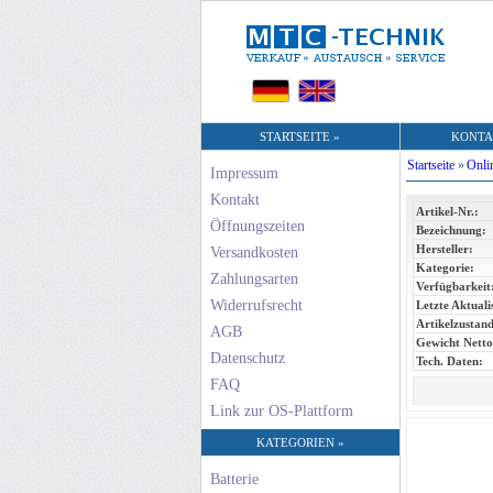
STARTSEITE »
KONTA
Startseite
»
Onli
Impressum
Kontakt
Artikel-Nr.:
Öffnungszeiten
Bezeichnung:
Hersteller:
Versandkosten
Kategorie:
Zahlungsarten
Verfügbarkeit
Widerrufsrecht
Letzte Aktuali
Artikelzustand
AGB
Gewicht Netto
Datenschutz
Tech. Daten:
FAQ
Link zur OS-Plattform
KATEGORIEN »
Batterie