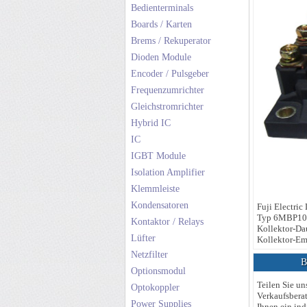
Bedienterminals
Boards / Karten
Brems / Rekuperator
Dioden Module
Encoder / Pulsgeber
Frequenzumrichter
Gleichstromrichter
Hybrid IC
IC
IGBT Module
Isolation Amplifier
Klemmleiste
Kondensatoren
Fuji Electric
Typ 6MBP10
Kontaktor / Relays
Kollektor-Da
Lüfter
Kollektor-Em
Netzfilter
Be
Optionsmodul
Teilen Sie un
Optokoppler
Verkaufsberat
Power Supplies
Ihnen ein ind