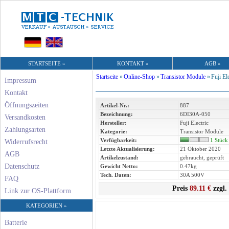
STARTSEITE »
KONTAKT »
AGB »
Startseite
»
Online-Shop
»
Transistor Module
»
Fuji El
Impressum
Kontakt
Öffnungszeiten
Artikel-Nr.:
887
Bezeichnung:
6DI30A-050
Versandkosten
Hersteller:
Fuji Electric
Zahlungsarten
Kategorie:
Transistor Module
Verfügbarkeit:
1 Stück
Widerrufsrecht
Letzte Aktualisierung:
21 Oktober 2020
AGB
Artikelzustand:
gebraucht, geprüft
Datenschutz
Gewicht Netto:
0.47kg
Tech. Daten:
30A 500V
FAQ
Preis
89.11 €
zzgl.
Link zur OS-Plattform
KATEGORIEN »
Batterie