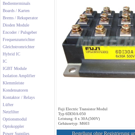
Bedienterminals
Boards / Karten
Brems / Rekuperator
Dioden Module
Encoder / Pulsgeber
Frequenzumrichter
Gleichstromrichter
Hybrid IC
IC
IGBT Module
Isolation Amplifier
Klemmleiste
Kondensatoren
Kontaktor / Relays
Lüfter
Fuji Electric Transistor Modul
Netzfilter
Typ 6DI30A-050
Leistung: 6 x 30A (500V)
Optionsmodul
Gehäusetyp: M603
Optokoppler
Bestellung ohne Registrierung un
Power Supplies