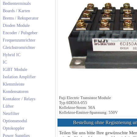
Bedienterminals
Boards / Karten
Brems / Rekuperator
Dioden Module
Encoder / Pulsgeber
Frequenzumrichter
Gleichstromrichter
Hybrid IC
IC
IGBT Module
Isolation Amplifier
Klemmleiste
Kondensatoren
Fuji Electric Transistor Module
Kontaktor / Relays
Typ 6DI50A-055
Lüfter
Kollektor-Strom: 50A
Kollektor-Emitter-Spannung: 550V
Netzfilter
Optionsmodul
Bestellung ohne Registrierung un
Optokoppler
Teilen Sie uns bitte Ihre gewünschte M
Power Supplies