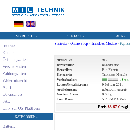
STARTSEITE »
KONTAKT »
AGB »
Startseite
»
Online-Shop
»
Transistor Module
»
Fuji El
Impressum
Kontakt
Öffnungszeiten
Artikel-Nr.:
919
Bezeichnung:
6DI50A-055
Versandkosten
Hersteller:
Fuji Electric
Zahlungsarten
Kategorie:
Transistor Module
Verfügbarkeit:
1 Stück
Widerrufsrecht
Letzte Aktualisierung:
9 Februar 2021
AGB
Artikelzustand:
gebraucht, geprüft
Datenschutz
Gewicht Netto:
0.46kg
Tech. Daten:
50A 550V 6-Pack
FAQ
Preis
83.67 €
zzgl.
Link zur OS-Plattform
KATEGORIEN »
Batterie