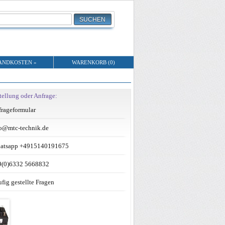
ANDKOSTEN »
WARENKORB (0)
tellung oder Anfrage:
rageformular
o@mtc-technik.de
atsapp +4915140191675
9(0)6332 5668832
fig gestellte Fragen