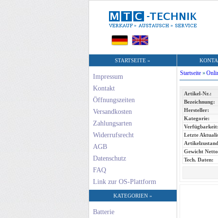
STARTSEITE »
KONTA
Startseite
»
Onli
Impressum
Kontakt
Artikel-Nr.:
Öffnungszeiten
Bezeichnung:
Hersteller:
Versandkosten
Kategorie:
Zahlungsarten
Verfügbarkeit
Widerrufsrecht
Letzte Aktuali
Artikelzustand
AGB
Gewicht Netto
Datenschutz
Tech. Daten:
FAQ
Link zur OS-Plattform
KATEGORIEN »
Batterie