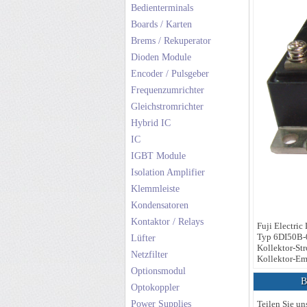
Bedienterminals
Boards / Karten
Brems / Rekuperator
Dioden Module
Encoder / Pulsgeber
Frequenzumrichter
Gleichstromrichter
Hybrid IC
IC
IGBT Module
Isolation Amplifier
Klemmleiste
Kondensatoren
Kontaktor / Relays
Fuji Electric
Typ 6DI50B-
Lüfter
Kollektor-St
Netzfilter
Kollektor-Em
Optionsmodul
Be
Optokoppler
Power Supplies
Teilen Sie un