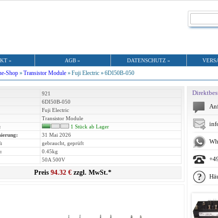
KT »
AGB »
DATENSCHUTZ »
VERS
ne-Shop
»
Transistor Module
»
Fuji Electric »
6DI50B-050
Direktbes
921
6DI50B-050
Anf
Fuji Electric
Transistor Module
inf
:
1 Stück ab Lager
sierung:
31 Mai 2026
Wh
:
gebraucht, geprüft
:
0.45kg
+4
50A 500V
Preis
94.32 €
zzgl. MwSt.*
Häu