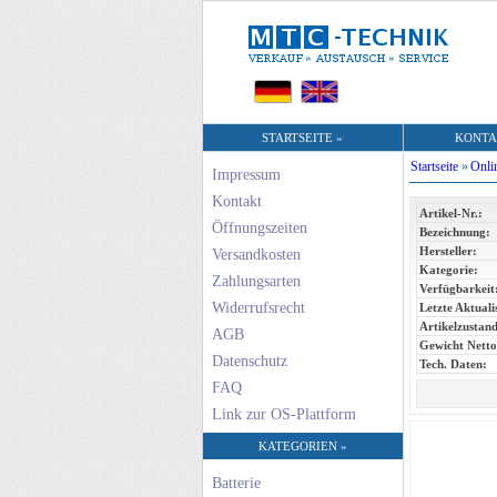
STARTSEITE »
KONTA
Startseite
»
Onli
Impressum
Kontakt
Artikel-Nr.:
Öffnungszeiten
Bezeichnung:
Hersteller:
Versandkosten
Kategorie:
Zahlungsarten
Verfügbarkeit
Widerrufsrecht
Letzte Aktuali
Artikelzustand
AGB
Gewicht Netto
Datenschutz
Tech. Daten:
FAQ
Link zur OS-Plattform
KATEGORIEN »
Batterie