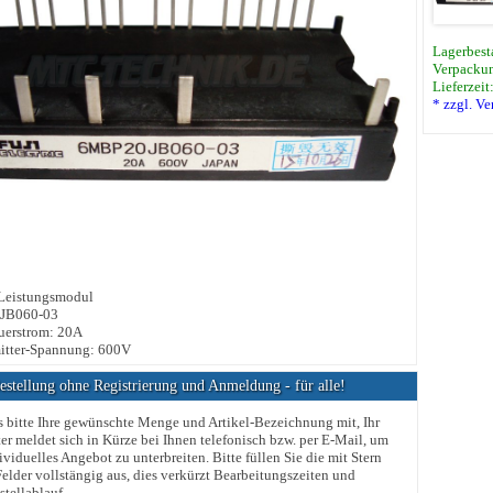
Lagerbest
Verpackun
Lieferzeit
* zzgl. V
 Leistungsmodul
JB060-03
uerstrom: 20A
itter-Spannung: 600V
stellung ohne Registrierung und Anmeldung - für alle!
s bitte Ihre gewünschte Menge und Artikel-Bezeichnung mit, Ihr
er meldet sich in Kürze bei Ihnen telefonisch bzw. per E-Mail, um
ividuelles Angebot zu unterbreiten. Bitte füllen Sie die mit Stern
elder vollstängig aus, dies verkürzt Bearbeitungszeiten und
stellablauf.