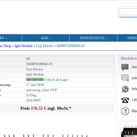
KT »
AGB »
DATENSCHUTZ »
VERS
ne-Shop
»
Igbt Module
»
Fuji Electric »
6MBP20JB060-03
Direktbes
98
6MBP20JB060-03
Anf
Fuji Electric
Igbt Module
inf
:
6 Stück ab Lager
sierung:
27 Juli 2026
Wh
:
neuwertig, ohne OVP
:
0.05kg
+4
20A 600V
Preis
176.55 €
zzgl. MwSt.*
Häu