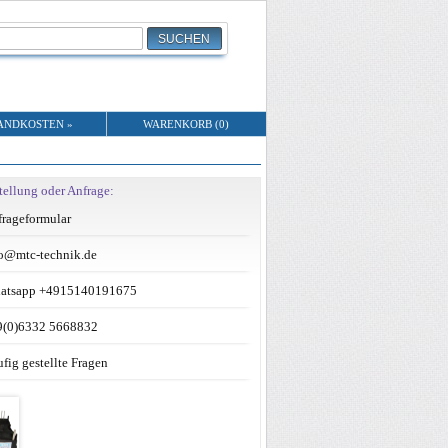
ANDKOSTEN »
WARENKORB (0)
tellung oder Anfrage:
rageformular
o@mtc-technik.de
atsapp +4915140191675
9(0)6332 5668832
fig gestellte Fragen