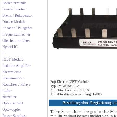
Bedienterminals
Boards / Karten
Brems / Rekuperator
Dioden Module
Encoder / Pulsgeber
Frequenzumrichter
Gleichstromrichter
Hybrid IC
IC
IGBT Module
Isolation Amplifier
Klemmleiste
Kondensatoren
Fuji Electric IGBT Module
Kontaktor / Relays
Typ 7MBR15NF-120
Kollektor-Dauerstrom: 15A
Lüfter
Kollektor-Emitter-Spannung: 1200V
Netzfilter
Bestellung ohne Registrierung un
Optionsmodul
Optokoppler
Teilen Sie uns bitte Ihre gewünschte M
Power Supplies
mit, Ihr Verkaufsberater meldet sich in K