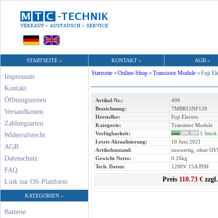
STARTSEITE »
KONTAKT »
AGB »
Startseite
»
Online-Shop
»
Transistor Module
»
Fuji El
Impressum
Kontakt
Öffnungszeiten
Artikel-Nr.:
499
Bezeichnung:
7MBR15NF120
Versandkosten
Hersteller:
Fuji Electric
Zahlungsarten
Kategorie:
Transistor Module
Verfügbarkeit:
1 Stück
Widerrufsrecht
Letzte Aktualisierung:
10 Juni 2021
AGB
Artikelzustand:
neuwertig, ohne OV
Datenschutz
Gewicht Netto:
0.26kg
Tech. Daten:
1200V 15A PIM
FAQ
Preis
110.73 €
zzgl
Link zur OS-Plattform
KATEGORIEN »
Batterie