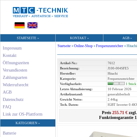
STARTSEITE »
KONTAKT »
AGB »
Startseite
»
Online-Shop
»
Frequenzumrichter
»
Hitachi
Impressum
Kontakt
Öffnungszeiten
Artikel-Nr.:
7612
Bezeichnung:
J100-004SFE5
Versandkosten
Hersteller:
Hitachi
Zahlungsarten
Kategorie:
Frequenzumrichter
Verfügbarkeit:
1 Stück
Widerrufsrecht
Letzte Aktualisierung:
10 Februar 2026
AGB
Artikelzustand:
generalüberholt
Datenschutz
Gewicht Netto:
2.44kg
Tech. Daten:
IGBT Inverter 0.4
FAQ
Preis
255.71 €
zzgl
Link zur OS-Plattform
Funktionsgarantie 
KATEGORIEN »
Batterie