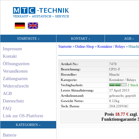
STARTSEITE »
KONTAKT »
AGB »
Startseite
»
Online-Shop
»
Kontaktor / Relays
»
Hitachi
Impressum
Kontakt
Öffnungszeiten
Artikel-Nr.:
7470
Bezeichnung:
CP31-F
Versandkosten
Hersteller:
Hitachi
Zahlungsarten
Kategorie:
Kontaktor / Relays
Verfügbarkeit:
2 Stück
Widerrufsrecht
Letzte Aktualisierung:
17 April 2013
AGB
Artikelzustand:
gebraucht, geprüft
Datenschutz
Gewicht Netto:
0.12kg
Tech. Daten:
20A 220VAC
FAQ
Preis
18.77 €
zzgl.
Link zur OS-Plattform
Funktionsgarantie 
KATEGORIEN »
Batterie