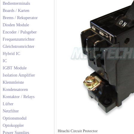
Bedienterminals
Boards / Karten
Brems / Rekuperator
Dioden Module
Encoder / Pulsgeber
Frequenzumrichter
Gleichstromrichter
Hybrid IC
IC
IGBT Module
Isolation Amplifier
Klemmleiste
Kondensatoren
Kontaktor / Relays
Lüfter
Netzfilter
Optionsmodul
Optokoppler
Hitachi Circuit Protector
Power Supplies