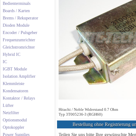
Bedienterminals
Boards / Karten
Brems / Rekuperator
Dioden Module
Encoder / Pulsgeber
Frequenzumrichter
Gleichstromrichter
Hybrid IC
IC
IGBT Module
Isolation Amplifier
Klemmleiste
Kondensatoren
Kontaktor / Relays
Lüfter
Hitachi / Noble Widerstand 0.7 Ohm
Netzfilter
Typ 3T005236-3 (RGH60)
Optionsmodul
Bestellung ohne Registrierung un
Optokoppler
Teilen Sie uns bitte Ihre gewünschte M
Power Supplies