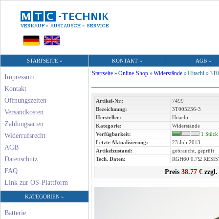
STARTSEITE »
KONTAKT »
AGB »
Startseite
»
Online-Shop
»
Widerstände
»
Hitachi »
3T0
Impressum
Kontakt
Öffnungszeiten
Artikel-Nr.:
7499
Bezeichnung:
3T005236-3
Versandkosten
Hersteller:
Hitachi
Zahlungsarten
Kategorie:
Widerstände
Verfügbarkeit:
1 Stück
Widerrufsrecht
Letzte Aktualisierung:
23 Juli 2013
AGB
Artikelzustand:
gebraucht, geprüft
Datenschutz
Tech. Daten:
RGH60 0.7Ω RESI
FAQ
Preis
38.77 €
zzgl.
Link zur OS-Plattform
KATEGORIEN »
Batterie