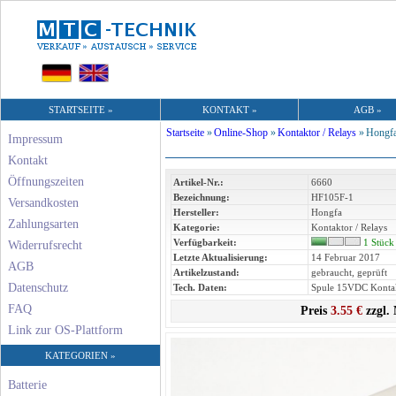
STARTSEITE »
KONTAKT »
AGB »
Startseite
»
Online-Shop
»
Kontaktor / Relays
»
Hongfa
Impressum
Kontakt
Öffnungszeiten
Artikel-Nr.:
6660
Bezeichnung:
HF105F-1
Versandkosten
Hersteller:
Hongfa
Zahlungsarten
Kategorie:
Kontaktor / Relays
Verfügbarkeit:
1 Stück
Widerrufsrecht
Letzte Aktualisierung:
14 Februar 2017
AGB
Artikelzustand:
gebraucht, geprüft
Datenschutz
Tech. Daten:
Spule 15VDC Konta
FAQ
Preis
3.55 €
zzgl.
Link zur OS-Plattform
KATEGORIEN »
Batterie