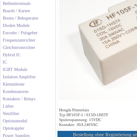
Bedienterminals
Boards / Karten
Brems / Rekuperator
Dioden Module
Encoder / Pulsgeber
Frequenzumrichter
Gleichstromrichter
Hybrid IC
IC
IGBT Module
Isolation Amplifier
Klemmleiste
Kondensatoren
Kontaktor / Relays
Lüfter
Hongfa Printrelais
Netzfilter
Typ HF105F-1 / 015D-1HSTF
Spulenspannung: 15VDC
Optionsmodul
Kontakte: 30A 240VAC
Optokoppler
Bestellung ohne Registrierung un
Power Supplies