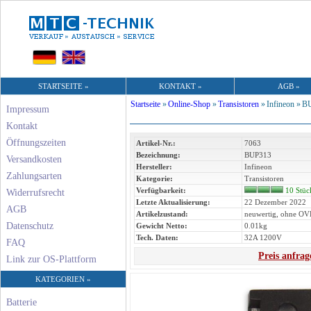
STARTSEITE »
KONTAKT »
AGB »
Startseite
»
Online-Shop
»
Transistoren
»
Infineon »
B
Impressum
Kontakt
Öffnungszeiten
Artikel-Nr.:
7063
Bezeichnung:
BUP313
Versandkosten
Hersteller:
Infineon
Zahlungsarten
Kategorie:
Transistoren
Verfügbarkeit:
10 Stüc
Widerrufsrecht
Letzte Aktualisierung:
22 Dezember 2022
AGB
Artikelzustand:
neuwertig, ohne OV
Datenschutz
Gewicht Netto:
0.01kg
Tech. Daten:
32A 1200V
FAQ
Preis anfrag
Link zur OS-Plattform
KATEGORIEN »
Batterie