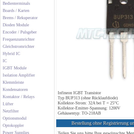
Bedienterminals
Boards / Karten
Brems / Rekuperator
Dioden Module
Encoder / Pulsgeber
Frequenzumrichter
Gleichstromrichter
Hybrid IC
IC
IGBT Module
Isolation Amplifier
Klemmleiste
Kondensatoren
Infineon IGBT Transistor
Kontaktor / Relays
Typ BUP313 (ohne Rücklaufdiode)
Kollektor-Strom: 32A bei T = 25°C
Lüfter
Kollektor-Emitter-Spannung: 1200V
Netzfilter
Gehäusentyp: TO-218AB
Optionsmodul
Bestellung ohne Registrierung un
Optokoppler
Power Supplies
Teilen Sie uns bitte Ihre gewünschte M