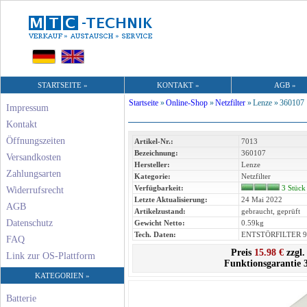
STARTSEITE »
KONTAKT »
AGB »
Startseite
»
Online-Shop
»
Netzfilter
»
Lenze »
360107
Impressum
Kontakt
Öffnungszeiten
Artikel-Nr.:
7013
Bezeichnung:
360107
Versandkosten
Hersteller:
Lenze
Zahlungsarten
Kategorie:
Netzfilter
Verfügbarkeit:
3 Stück
Widerrufsrecht
Letzte Aktualisierung:
24 Mai 2022
AGB
Artikelzustand:
gebraucht, geprüft
Datenschutz
Gewicht Netto:
0.59kg
Tech. Daten:
ENTSTÖRFILTER 9
FAQ
Preis
15.98 €
zzgl.
Link zur OS-Plattform
Funktionsgarantie 
KATEGORIEN »
Batterie