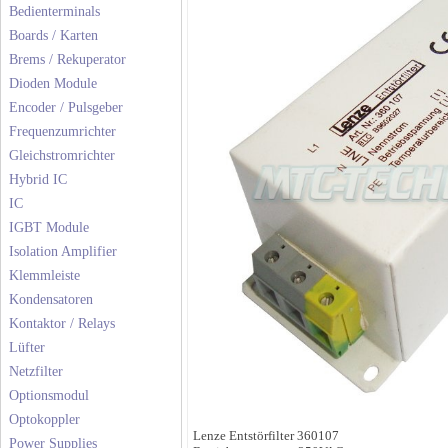
Bedienterminals
Boards / Karten
Brems / Rekuperator
Dioden Module
Encoder / Pulsgeber
Frequenzumrichter
Gleichstromrichter
Hybrid IC
IC
IGBT Module
Isolation Amplifier
Klemmleiste
Kondensatoren
Kontaktor / Relays
Lüfter
Netzfilter
Optionsmodul
Optokoppler
Lenze Entstörfilter 360107
Power Supplies