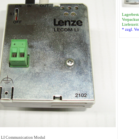
Lagerbest
Verpackun
Lieferzeit
* zzgl. V
 LI Communication Modul