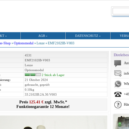
KT »
AGB »
DATENSCHUTZ »
VERS
ne-Shop
»
Optionsmodul
»
Lenze »
EMF2102IB-V003
Direktbes
4531
EMF2102IB-V003
Anf
Lenze
Optionsmodul
inf
:
2 Stück ab Lager
sierung:
21 Oktober 2024
Wh
:
gebraucht, geprüft
:
0.10kg
+4
33.2102IB.2A.30.V003
Preis
125.41 €
zzgl. MwSt.*
Häu
Funktionsgarantie 12 Monate!