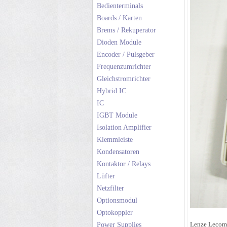
Bedienterminals
Boards / Karten
Brems / Rekuperator
Dioden Module
Encoder / Pulsgeber
Frequenzumrichter
Gleichstromrichter
Hybrid IC
IC
IGBT Module
Isolation Amplifier
Klemmleiste
Kondensatoren
Kontaktor / Relays
Lüfter
Netzfilter
Optionsmodul
Optokoppler
Lenze Lecom
Power Supplies