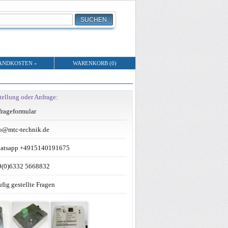
ANDKOSTEN »
WARENKORB (0)
tellung oder Anfrage:
rageformular
o@mtc-technik.de
atsapp +4915140191675
9(0)6332 5668832
fig gestellte Fragen