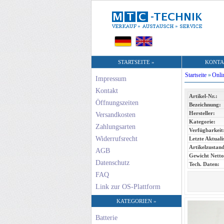
STARTSEITE »
KONTA
Startseite
»
Onli
Impressum
Kontakt
Artikel-Nr.:
Öffnungszeiten
Bezeichnung:
Hersteller:
Versandkosten
Kategorie:
Zahlungsarten
Verfügbarkeit
Widerrufsrecht
Letzte Aktuali
Artikelzustand
AGB
Gewicht Netto
Datenschutz
Tech. Daten:
FAQ
Link zur OS-Plattform
KATEGORIEN »
Batterie