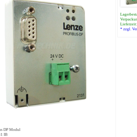
Lagerbest
Verpackun
Lieferzeit
* zzgl. V
us DP Modul
1 IB