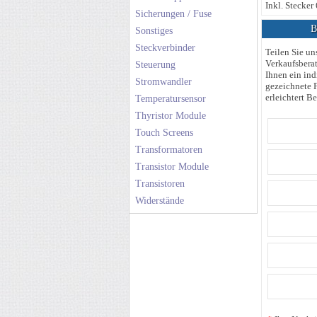
Inkl. Steck
Sicherungen / Fuse
Be
Sonstiges
Steckverbinder
Teilen Sie un
Verkaufsberat
Steuerung
Ihnen ein ind
Stromwandler
gezeichnete F
erleichtert Be
Temperatursensor
Thyristor Module
Touch Screens
Transformatoren
Transistor Module
Transistoren
Widerstände