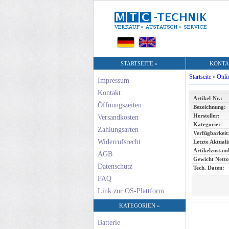
STARTSEITE »
KONTA
Startseite
»
Onli
Impressum
Kontakt
Artikel-Nr.:
Öffnungszeiten
Bezeichnung:
Hersteller:
Versandkosten
Kategorie:
Zahlungsarten
Verfügbarkeit
Widerrufsrecht
Letzte Aktuali
Artikelzustand
AGB
Gewicht Netto
Datenschutz
Tech. Daten:
FAQ
Link zur OS-Plattform
KATEGORIEN »
Batterie