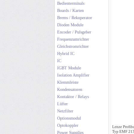
Bedienterminals
Boards / Karten
Brems / Rekuperator
Dioden Module
Encoder / Pulsgeber
Frequenzumrichter
Gleichstromrichter
Hybrid IC
IC
IGBT Module
Isolation Amplifier
Klemmleiste
Kondensatoren
Kontaktor / Relays
Lüfter
Netzfilter
Optionsmodul
Optokoppler
Lenze Profib
Typ EMF 213
Power Supplies