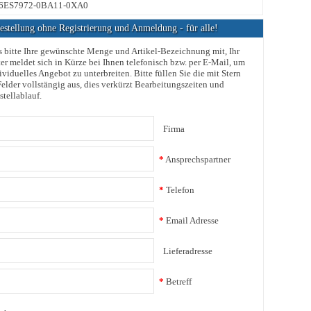
er 6ES7972-0BA11-0XA0
stellung ohne Registrierung und Anmeldung - für alle!
s bitte Ihre gewünschte Menge und Artikel-Bezeichnung mit, Ihr
er meldet sich in Kürze bei Ihnen telefonisch bzw. per E-Mail, um
ividuelles Angebot zu unterbreiten. Bitte füllen Sie die mit Stern
elder vollstängig aus, dies verkürzt Bearbeitungszeiten und
stellablauf.
Firma
*
Ansprechspartner
*
Telefon
*
Email Adresse
Lieferadresse
*
Betreff