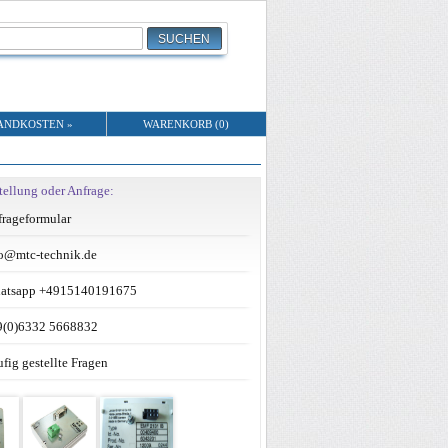
ANDKOSTEN »
WARENKORB (0)
tellung oder Anfrage:
rageformular
o@mtc-technik.de
atsapp +4915140191675
9(0)6332 5668832
fig gestellte Fragen