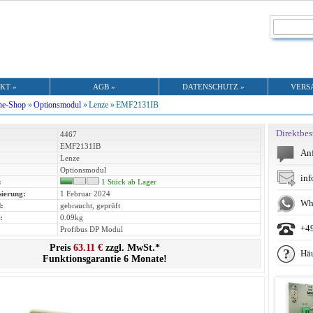
KT »
AGB »
DATENSCHUTZ »
VERS
ne-Shop
»
Optionsmodul
»
Lenze »
EMF2131IB
Direktbes
4467
EMF2131IB
Anf
Lenze
Optionsmodul
inf
:
1 Stück ab Lager
sierung:
1 Februar 2024
Wh
:
gebraucht, geprüft
:
0.09kg
+4
Profibus DP Modul
Preis
63.11 €
zzgl. MwSt.*
Häu
Funktionsgarantie 6 Monate!