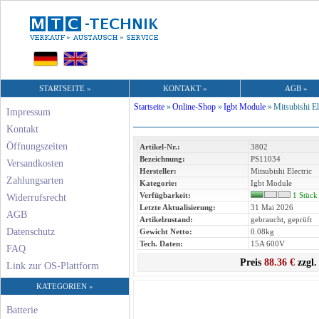
STARTSEITE »
KONTAKT »
AGB »
Startseite
»
Online-Shop
»
Igbt Module
»
Mitsubishi El
Impressum
Kontakt
Öffnungszeiten
Artikel-Nr.:
3802
Bezeichnung:
PS11034
Versandkosten
Hersteller:
Mitsubishi Electric
Zahlungsarten
Kategorie:
Igbt Module
Verfügbarkeit:
1 Stück
Widerrufsrecht
Letzte Aktualisierung:
31 Mai 2026
AGB
Artikelzustand:
gebraucht, geprüft
Datenschutz
Gewicht Netto:
0.08kg
Tech. Daten:
15A 600V
FAQ
Preis
88.36 €
zzgl.
Link zur OS-Plattform
KATEGORIEN »
Batterie