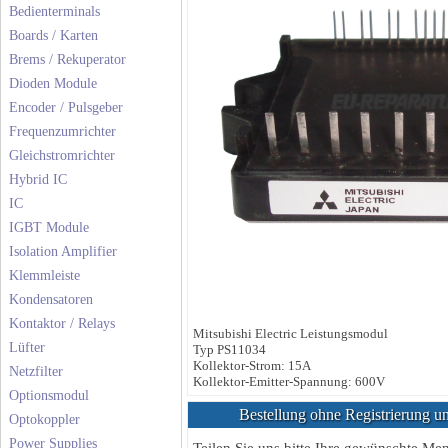
Bedienterminals
Boards / Karten
Brems / Rekuperator
Dioden Module
Encoder / Pulsgeber
Frequenzumrichter
Gleichstromrichter
Hybrid IC
IC
IGBT Module
Isolation Amplifier
Klemmleiste
Kondensatoren
Kontaktor / Relays
Mitsubishi Electric Leistungsmodul
Lüfter
Typ PS11034
Kollektor-Strom: 15A
Netzfilter
Kollektor-Emitter-Spannung: 600V
Optionsmodul
Bestellung ohne Registrierung un
Optokoppler
Power Supplies