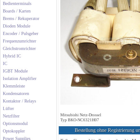
Bedienterminals
Boards / Karten
Brems / Rekuperator
Dioden Module
Encoder / Pulsgeber
Frequenzumrichter
Gleichstromrichter
Hybrid IC
IC
IGBT Module
Isolation Amplifier
Klemmleiste
Kondensatoren
Kontaktor / Relays
Lüfter
Mitsubishi Netz-Drossel
Netzfilter
Typ BKO-NC6321H07
Optionsmodul
Bestellung ohne Registrierung un
Optokoppler
Power Supplies