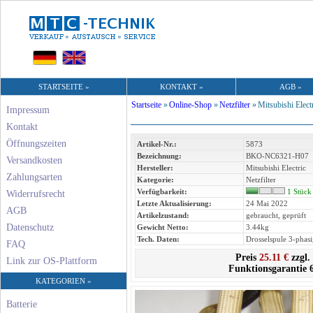
STARTSEITE »
KONTAKT »
AGB »
Startseite
»
Online-Shop
»
Netzfilter
»
Mitsubishi Elect
Impressum
Kontakt
Öffnungszeiten
Artikel-Nr.:
5873
Bezeichnung:
BKO-NC6321-H07
Versandkosten
Hersteller:
Mitsubishi Electric
Zahlungsarten
Kategorie:
Netzfilter
Verfügbarkeit:
1 Stück
Widerrufsrecht
Letzte Aktualisierung:
24 Mai 2022
AGB
Artikelzustand:
gebraucht, geprüft
Datenschutz
Gewicht Netto:
3.44kg
Tech. Daten:
Drosselspule 3-phas
FAQ
Preis
25.11 €
zzgl.
Link zur OS-Plattform
Funktionsgarantie 
KATEGORIEN »
Batterie