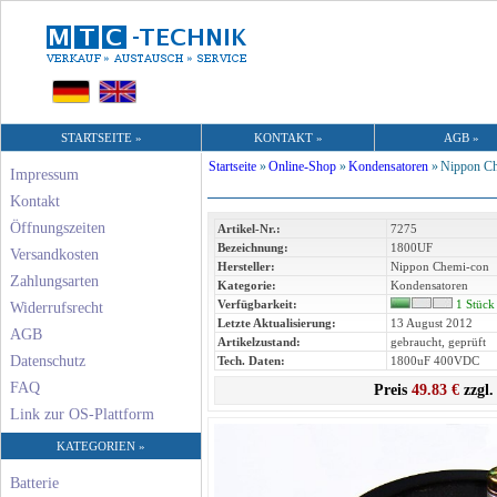
STARTSEITE »
KONTAKT »
AGB »
Startseite
»
Online-Shop
»
Kondensatoren
»
Nippon Ch
Impressum
Kontakt
Öffnungszeiten
Artikel-Nr.:
7275
Bezeichnung:
1800UF
Versandkosten
Hersteller:
Nippon Chemi-con
Zahlungsarten
Kategorie:
Kondensatoren
Verfügbarkeit:
1 Stück
Widerrufsrecht
Letzte Aktualisierung:
13 August 2012
AGB
Artikelzustand:
gebraucht, geprüft
Datenschutz
Tech. Daten:
1800uF 400VDC
FAQ
Preis
49.83 €
zzgl.
Link zur OS-Plattform
KATEGORIEN »
Batterie