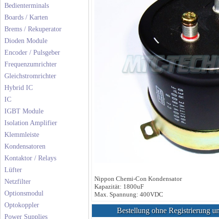
Bedienterminals
Boards / Karten
Brems / Rekuperator
Dioden Module
Encoder / Pulsgeber
Frequenzumrichter
Gleichstromrichter
Hybrid IC
IC
IGBT Module
Isolation Amplifier
Klemmleiste
Kondensatoren
Kontaktor / Relays
Lüfter
Nippon Chemi-Con Kondensator
Netzfilter
Kapazität: 1800uF
Optionsmodul
Max. Spannung: 400VDC
Optokoppler
Bestellung ohne Registrierung un
Power Supplies