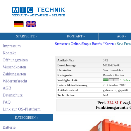
STARTSEITE »
KONTAKT »
AGB »
Startseite
»
Online-Shop
»
Boards / Karten
»
Sew Eurod
Impressum
Kontakt
Öffnungszeiten
Artikel-Nr.:
542
Bezeichnung:
MCH42A-0T
Versandkosten
Hersteller:
Sew Eurodrive
Zahlungsarten
Kategorie:
Boards / Karten
Verfügbarkeit:
1 Stück
Widerrufsrecht
Letzte Aktualisierung:
25 Oktober 2010
AGB
Artikelzustand:
gebraucht, geprüft
Datenschutz
Tech. Daten:
N/A
FAQ
Preis
224.31 €
zzgl
Funktionsgarantie 
Link zur OS-Plattform
KATEGORIEN »
Batterie