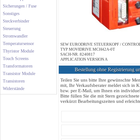
Sicherungen / Fuse
Sonstiges
Steckverbinder
Steuerung
Stromwandler
Temperatursensor
SEW EURODRIVE STEUERKOPF / CONTRO
TYP MOVIDRIVE MCH42A-0T
Thyristor Module
SACH-NR. 8240817
Touch Screens
APPLICATION VERSION A
Transformatoren
Bestellung ohne Registrierung un
Transistor Module
Teilen Sie uns bitte Ihre gewünschte M
Transistoren
mit, Ihr Verkaufsberater meldet sich in K
Widerstände
bzw. per E-Mail, um Ihnen ein individuel
Bitte füllen Sie die mit Stern gezeichnete
verkürzt Bearbeitungszeiten und erleichte