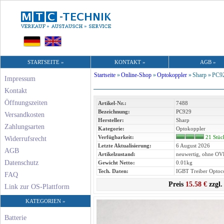
STARTSEITE »
KONTAKT »
AGB »
Startseite
»
Online-Shop
»
Optokoppler
»
Sharp »
PC9
Impressum
Kontakt
Öffnungszeiten
Artikel-Nr.:
7488
Bezeichnung:
PC929
Versandkosten
Hersteller:
Sharp
Zahlungsarten
Kategorie:
Optokoppler
Verfügbarkeit:
21 Stüc
Widerrufsrecht
Letzte Aktualisierung:
6 August 2026
AGB
Artikelzustand:
neuwertig, ohne OV
Datenschutz
Gewicht Netto:
0.01kg
Tech. Daten:
IGBT Treiber Optoc
FAQ
Preis
15.58 €
zzgl.
Link zur OS-Plattform
KATEGORIEN »
Batterie