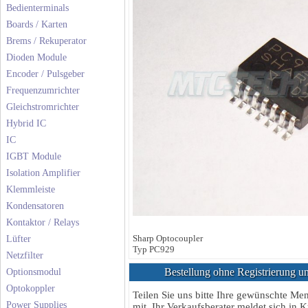
Bedienterminals
Boards / Karten
Brems / Rekuperator
Dioden Module
Encoder / Pulsgeber
Frequenzumrichter
Gleichstromrichter
Hybrid IC
IC
IGBT Module
Isolation Amplifier
Klemmleiste
Kondensatoren
Kontaktor / Relays
Sharp Optocoupler
Lüfter
Typ PC929
Netzfilter
Bestellung ohne Registrierung un
Optionsmodul
Optokoppler
Teilen Sie uns bitte Ihre gewünschte M
Power Supplies
mit, Ihr Verkaufsberater meldet sich in K