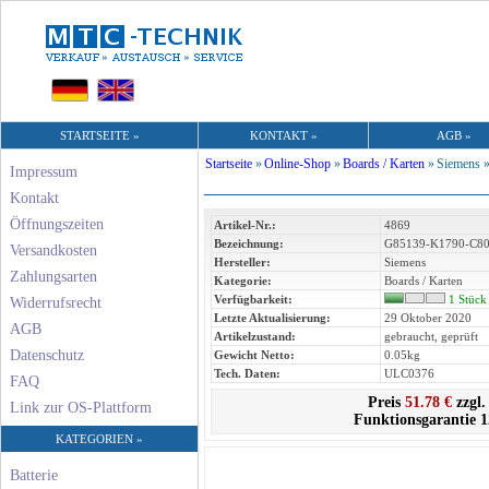
STARTSEITE »
KONTAKT »
AGB »
Startseite
»
Online-Shop
»
Boards / Karten
»
Siemens 
Impressum
Kontakt
Öffnungszeiten
Artikel-Nr.:
4869
Bezeichnung:
G85139-K1790-C80
Versandkosten
Hersteller:
Siemens
Zahlungsarten
Kategorie:
Boards / Karten
Verfügbarkeit:
1 Stück
Widerrufsrecht
Letzte Aktualisierung:
29 Oktober 2020
AGB
Artikelzustand:
gebraucht, geprüft
Datenschutz
Gewicht Netto:
0.05kg
Tech. Daten:
ULC0376
FAQ
Preis
51.78 €
zzgl.
Link zur OS-Plattform
Funktionsgarantie 
KATEGORIEN »
Batterie