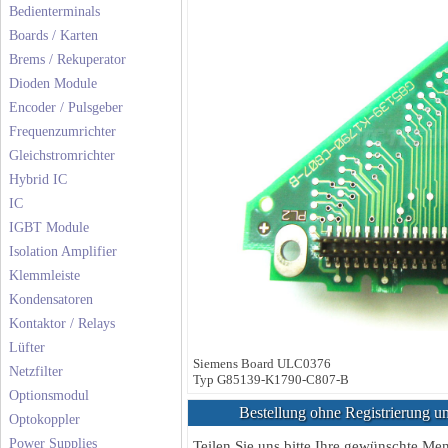
Bedienterminals
Boards / Karten
Brems / Rekuperator
Dioden Module
Encoder / Pulsgeber
Frequenzumrichter
Gleichstromrichter
Hybrid IC
IC
IGBT Module
Isolation Amplifier
Klemmleiste
Kondensatoren
Kontaktor / Relays
Lüfter
Siemens Board ULC0376
Netzfilter
Typ G85139-K1790-C807-B
Optionsmodul
Bestellung ohne Registrierung un
Optokoppler
Power Supplies
Teilen Sie uns bitte Ihre gewünschte M