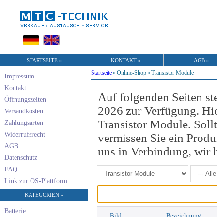
STARTSEITE »
KONTAKT »
AGB »
Startseite
»
Online-Shop
»
Transistor Module
Impressum
Kontakt
Auf folgenden Seiten st
Öffnungszeiten
2026 zur Verfügung. Hie
Versandkosten
Transistor Module. Sol
Zahlungsarten
Widerrufsrecht
vermissen Sie ein Produk
AGB
uns in Verbindung, wir 
Datenschutz
FAQ
Link zur OS-Plattform
KATEGORIEN »
Batterie
Bild
Bezeichnung