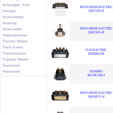
Sicherungen / Fuse
MITSUBISHI ELECTRIC
Sonstiges
QM15TD-H
Steckverbinder
Steuerung
MITSUBISHI ELECTRIC
Stromwandler
QM15HA-H
Temperatursensor
Thyristor Module
Touch Screens
FUJI ELECTRIC
Transformatoren
2DI30M-050
Transistor Module
Transistoren
Widerstände
TOSHIBA
MG30G1BL4
MITSUBISHI ELECTRIC
QM50DY-24