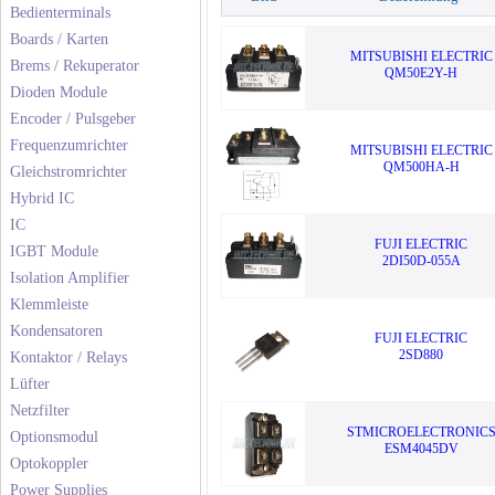
Bedienterminals
Boards / Karten
MITSUBISHI ELECTRIC
Brems / Rekuperator
QM50E2Y-H
Dioden Module
Encoder / Pulsgeber
Frequenzumrichter
MITSUBISHI ELECTRIC
QM500HA-H
Gleichstromrichter
Hybrid IC
IC
FUJI ELECTRIC
IGBT Module
2DI50D-055A
Isolation Amplifier
Klemmleiste
Kondensatoren
FUJI ELECTRIC
2SD880
Kontaktor / Relays
Lüfter
Netzfilter
STMICROELECTRONIC
Optionsmodul
ESM4045DV
Optokoppler
Power Supplies