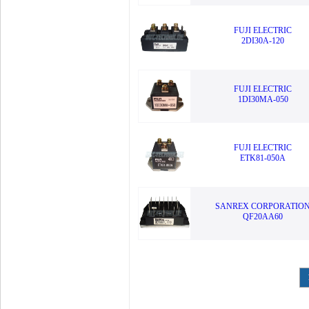
FUJI ELECTRIC
2DI30A-120
FUJI ELECTRIC
1DI30MA-050
FUJI ELECTRIC
ETK81-050A
SANREX CORPORATIO
QF20AA60