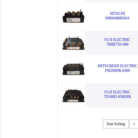
HITACHI
MBM400HS6A
FUJI ELECTRIC
7MBI75N-060
MITSUBISHI ELECTRIC
PM200DKA060
FUJI ELECTRIC
7D100D-050EHR
Zum Anfang
«