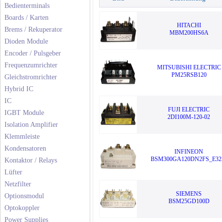
Bedienterminals
Boards / Karten
HITACHI
Brems / Rekuperator
MBM200HS6A
Dioden Module
Encoder / Pulsgeber
Frequenzumrichter
MITSUBISHI ELECTRIC
PM25RSB120
Gleichstromrichter
Hybrid IC
IC
FUJI ELECTRIC
IGBT Module
2DI100M-120-02
Isolation Amplifier
Klemmleiste
Kondensatoren
INFINEON
BSM300GA120DN2FS_E32
Kontaktor / Relays
Lüfter
Netzfilter
SIEMENS
Optionsmodul
BSM25GD100D
Optokoppler
Power Supplies