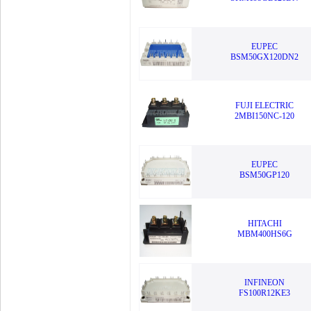
EUPEC
BSM50GX120DN2
FUJI ELECTRIC
2MBI150NC-120
EUPEC
BSM50GP120
HITACHI
MBM400HS6G
INFINEON
FS100R12KE3