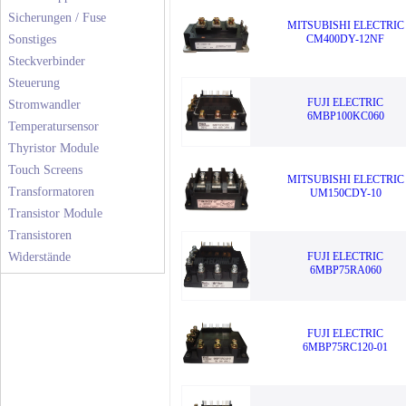
Sicherungen / Fuse
MITSUBISHI ELECTRIC
Sonstiges
CM400DY-12NF
Steckverbinder
Steuerung
FUJI ELECTRIC
Stromwandler
6MBP100KC060
Temperatursensor
Thyristor Module
Touch Screens
MITSUBISHI ELECTRIC
Transformatoren
UM150CDY-10
Transistor Module
Transistoren
Widerstände
FUJI ELECTRIC
6MBP75RA060
FUJI ELECTRIC
6MBP75RC120-01