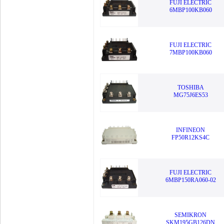
FUJI ELECTRIC
6MBP100KB060
FUJI ELECTRIC
7MBP100KB060
TOSHIBA
MG75J6ES53
INFINEON
FP50R12KS4C
FUJI ELECTRIC
6MBP150RA060-02
SEMIKRON
SKM195GB126DN