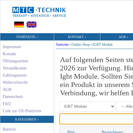
STARTSEITE »
KONTAKT »
AGB »
Startseite
»
Online-Shop
»
IGBT Module
Impressum
Kontakt
Auf folgenden Seiten st
Öffnungszeiten
2026 zur Verfügung. Hie
Versandkosten
Igbt Module. Sollten S
Zahlungsarten
Widerrufsrecht
ein Produkt in unserem S
AGB
Verbindung, wir helfen 
Datenschutz
FAQ
Link zur OS-Plattform
KATEGORIEN »
Batterie
Bild
Bezeichnung